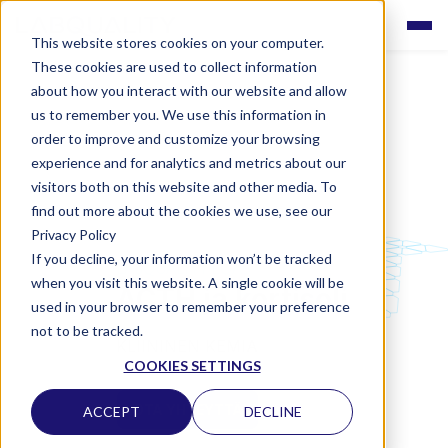
This website stores cookies on your computer.
These cookies are used to collect information
about how you interact with our website and allow
us to remember you. We use this information in
order to improve and customize your browsing
experience and for analytics and metrics about our
visitors both on this website and other media. To
find out more about the cookies we use, see our
Privacy Policy
If you decline, your information won’t be tracked
LABQUALITY EQAS
when you visit this website. A single cookie will be
ACTH ja kortisoli
used in your browser to remember your preference
not to be tracked.
KLIININEN KEMIA
COOKIES SETTINGS
OTA YHTEYTTÄ
ACCEPT
DECLINE