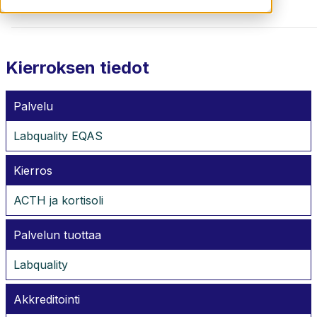
Kierroksen tiedot
Palvelu
Labquality EQAS
Kierros
ACTH ja kortisoli
Palvelun tuottaa
Labquality
Akkreditointi