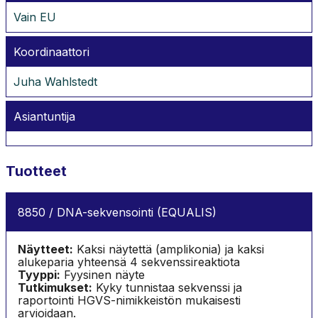
Vain EU
Koordinaattori
Juha Wahlstedt
Asiantuntija
Tuotteet
8850 / DNA-sekvensointi (EQUALIS)
Näytteet:
Kaksi näytettä (amplikonia) ja kaksi
alukeparia yhteensä 4 sekvenssireaktiota
Tyyppi:
Fyysinen näyte
Tutkimukset:
Kyky tunnistaa sekvenssi ja
raportointi HGVS-nimikkeistön mukaisesti
arvioidaan.