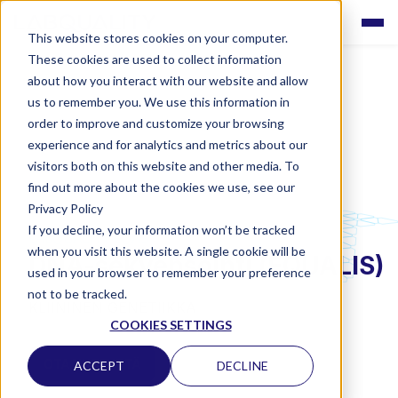
This website stores cookies on your computer.
These cookies are used to collect information
about how you interact with our website and allow
us to remember you. We use this information in
order to improve and customize your browsing
experience and for analytics and metrics about our
visitors both on this website and other media. To
find out more about the cookies we use, see our
Privacy Policy
If you decline, your information won’t be tracked
LABQUALITY EQAS
when you visit this website. A single cookie will be
DNA-sekvensointi (EQUALIS)
used in your browser to remember your preference
not to be tracked.
KLIININEN GENETIIKKA
COOKIES SETTINGS
OTA YHTEYTTÄ
ACCEPT
DECLINE