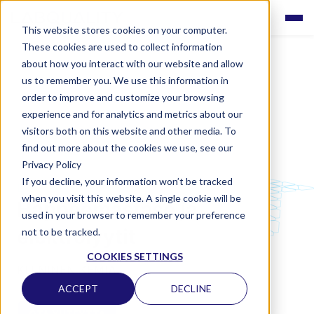
This website stores cookies on your computer.
These cookies are used to collect information
about how you interact with our website and allow
us to remember you. We use this information in
order to improve and customize your browsing
experience and for analytics and metrics about our
visitors both on this website and other media. To
find out more about the cookies we use, see our
Privacy Policy
If you decline, your information won’t be tracked
LABQUALITY EQAS
when you visit this website. A single cookie will be
Happoemästase ja
used in your browser to remember your preference
elektrolyytit
not to be tracked.
COOKIES SETTINGS
KLIININEN KEMIA
ACCEPT
DECLINE