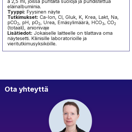
à 2,5 ml, joissa puhtaita suoloja ja puhdistettua
eläinalbumiinia.
Tyyppi:
Fyysinen näyte
Tutkimukset:
Ca-Ion, Cl, Gluk, K, Krea, Lakt, Na,
pCO
, pH, pO
, Urea, Emäsylimäärä, HCO
, CO
2
2
3
2
(totaali), anionivaje
Lisätiedot:
Jokaiselle laitteelle on tilattava oma
näytesetti. Kliinisille laboratorioille ja
vieritutkimusyksiköille.
Ota yhteyttä