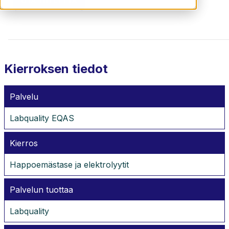
OTA YHTEYTTÄ
Kierroksen tiedot
Palvelu
Labquality EQAS
Kierros
Happoemästase ja elektrolyytit
Palvelun tuottaa
Labquality