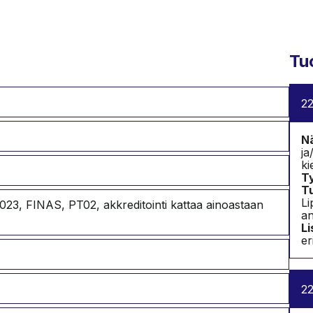
Tu
22
Nä
ja
ki
Ty
T
Li
23, FINAS, PT02, akkreditointi kattaa ainoastaan
an
Li
er
22