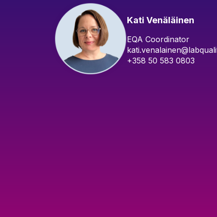
Kati Venäläinen
EQA Coordinator
kati.venalainen@labqual
+358 50 583 0803