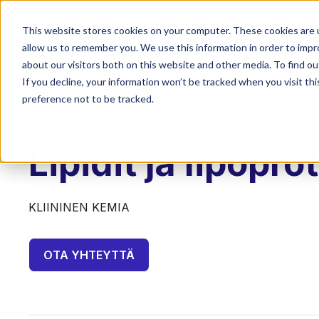
Palvelut
Koulutukset & t
This website stores cookies on your computer. These cookies are u
allow us to remember you. We use this information in order to imp
about our visitors both on this website and other media. To find o
If you decline, your information won’t be tracked when you visit th
preference not to be tracked.
LABQUALITY EQAS
Lipidit ja lipoprot
KLIININEN KEMIA
OTA YHTEYTTÄ