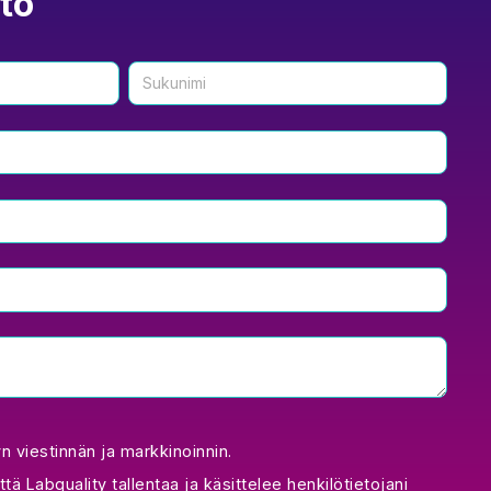
to
 viestinnän ja markkinoinnin.
ttä Labquality tallentaa ja käsittelee henkilötietojani