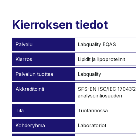
Kierroksen tiedot
Palvelu
Labquality EQAS
Kierros
Lipidit ja lipoproteiinit
Palvelun tuottaa
Labquality
Akkreditointi
SFS-EN ISO/IEC 17043:20
analysointiosuuden
Tila
Tuotannossa
Kohderyhmä
Laboratoriot