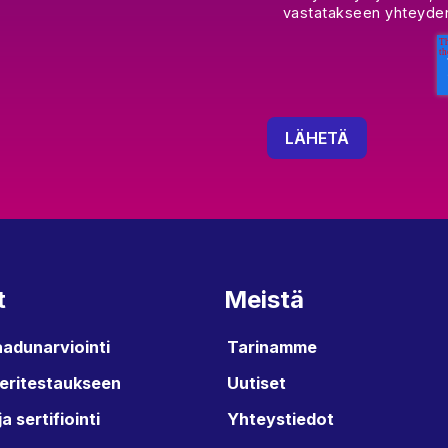
vastatakseen yhteyden
t
Meistä
aadunarviointi
Tarinamme
ieritestaukseen
Uutiset
ja sertifiointi
Yhteystiedot