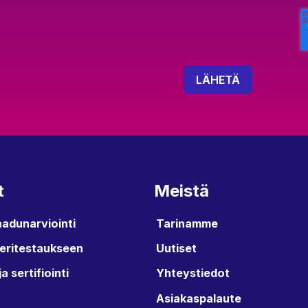
t
Meistä
aadunarviointi
Tarinamme
ieritestaukseen
Uutiset
ja sertifiointi
Yhteystiedot
Asiakaspalaute