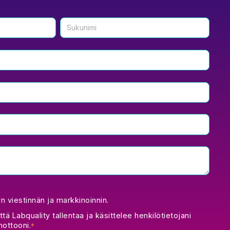
 viestinnän ja markkinoinnin.
ttä Labquality tallentaa ja käsittelee henkilötietojani
ottooni.
*