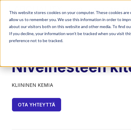
Palvelut
Koulutukset & t
This website stores cookies on your computer. These cookies are u
allow us to remember you. We use this information in order to imp
about our visitors both on this website and other media. To find o
If you decline, your information won’t be tracked when you visit th
preference not to be tracked.
LABQUALITY EQAS
Nivelnesteen kit
KLIININEN KEMIA
OTA YHTEYTTÄ