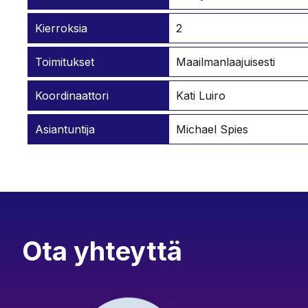
Kierroksia
2
Toimitukset
Maailmanlaajuisesti
Koordinaattori
Kati Luiro
Asiantuntija
Michael Spies
Ota yhteyttä