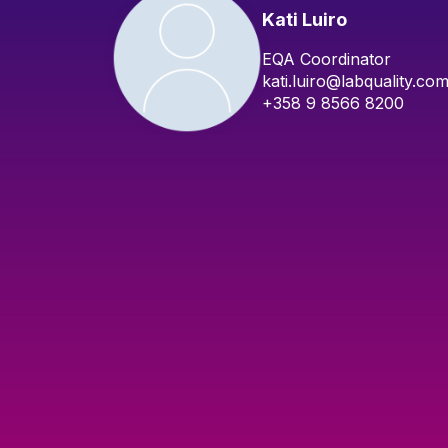
Kati Luiro
EQA Coordinator
kati.luiro@labquality.co
+358 9 8566 8200