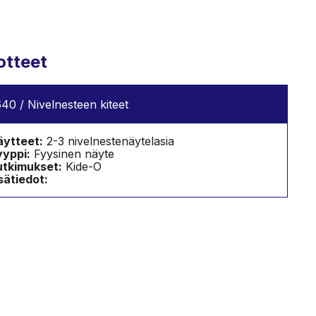
otteet
40 / Nivelnesteen kiteet
ytteet:
2-3 nivelnestenäytelasia
yppi:
Fyysinen näyte
utkimukset:
Kide-O
sätiedot: