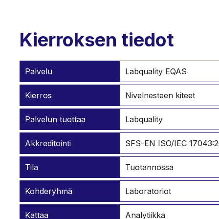
Kierroksen tiedot
Palvelu
Labquality EQAS
Kierros
Nivelnesteen kiteet
Palvelun tuottaa
Labquality
Akkreditointi
SFS-EN ISO/IEC 17043:2
Tila
Tuotannossa
Kohderyhmä
Laboratoriot
Kattaa
Analytiikka