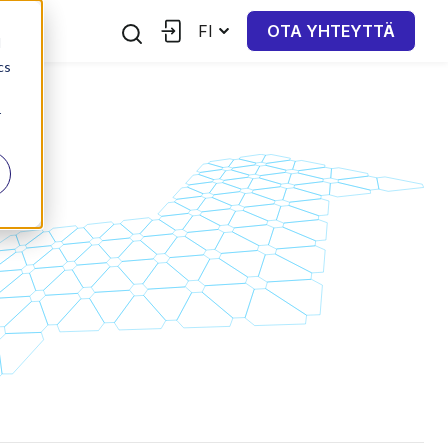
FI
OTA YHTEYTTÄ
d
cs
r