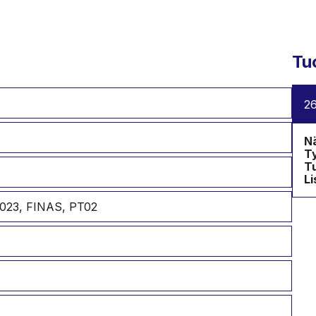
Tu
26
Nä
Ty
T
Li
023, FINAS, PT02