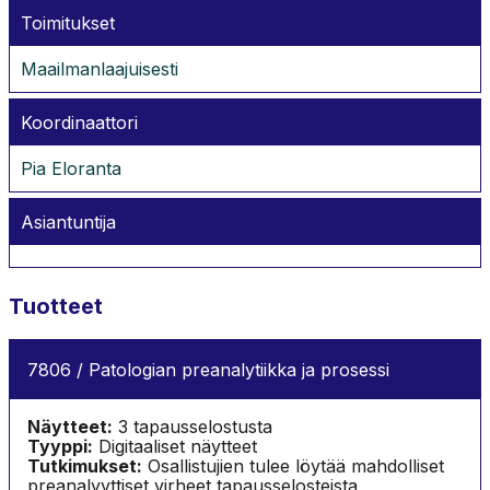
Toimitukset
Maailmanlaajuisesti
Koordinaattori
Pia Eloranta
Asiantuntija
Tuotteet
7806 / Patologian preanalytiikka ja prosessi
Näytteet:
3 tapausselostusta
Tyyppi:
Digitaaliset näytteet
Tutkimukset:
Osallistujien tulee löytää mahdolliset
preanalyyttiset virheet tapausselosteista