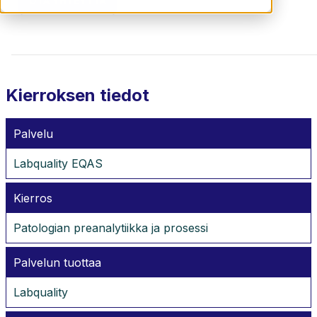
OTA YHTEYTTÄ
Kierroksen tiedot
Palvelu
Labquality EQAS
Kierros
Patologian preanalytiikka ja prosessi
Palvelun tuottaa
Labquality