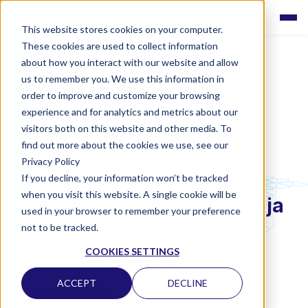
This website stores cookies on your computer.
These cookies are used to collect information
about how you interact with our website and allow
us to remember you. We use this information in
order to improve and customize your browsing
experience and for analytics and metrics about our
visitors both on this website and other media. To
find out more about the cookies we use, see our
Privacy Policy
If you decline, your information won’t be tracked
LABQUALITY EQAS
when you visit this website. A single cookie will be
Patologian preanalytiikka ja
used in your browser to remember your preference
prosessi
not to be tracked.
COOKIES SETTINGS
PRE- JA POST-ANALYTIIKKA
ACCEPT
DECLINE