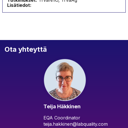
Tutkimukset:
TrvaNhO, TrvaAg
Lisätiedot:
Ota yhteyttä
Teija Häkkinen
EQA Coordinator
teija.hakkinen@labquality.com