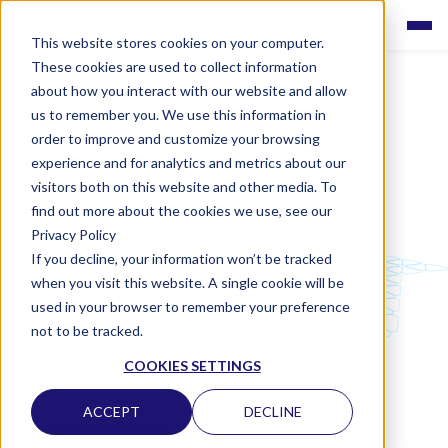
This website stores cookies on your computer.
These cookies are used to collect information
about how you interact with our website and allow
us to remember you. We use this information in
order to improve and customize your browsing
experience and for analytics and metrics about our
visitors both on this website and other media. To
find out more about the cookies we use, see our
Privacy Policy
If you decline, your information won’t be tracked
LABQUALITY EQAS
when you visit this website. A single cookie will be
Trichomonas vaginalis,
used in your browser to remember your preference
osoitus
not to be tracked.
COOKIES SETTINGS
KLIININEN MIKROBIOLOGIA
ACCEPT
DECLINE