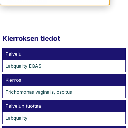
OTA YHTEYTTÄ
Kierroksen tiedot
Palvelu
Labquality EQAS
Kierros
Trichomonas vaginalis, osoitus
Palvelun tuottaa
Labquality