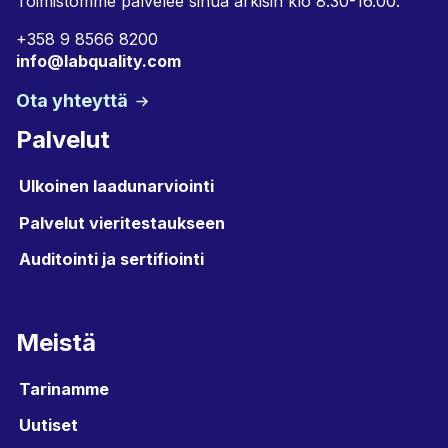
Toimistomme palvelee sinua arkisin klo 8.30-16.00.
+358 9 8566 8200
info@labquality.com
Ota yhteyttä
Palvelut
Ulkoinen laadunarviointi
Palvelut vieritestaukseen
Auditointi ja sertifiointi
Meistä
Tarinamme
Uutiset