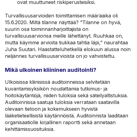
ovat muuttuneet riskiperusteisiksi.
Turvallisuusarvioiden toimittamisen määräaika oli
15.6.2020. Miltä tilanne näyttää? ”Tilanne on hyvä,
suurin osa toiminnanharjoittajista on
turvallisuusarvionsa meille lähettänyt. Ruuhkaa on,
mutta käymme arvioita tiukkaa tahtia läpi,” naurahtaa
Juha Suutari. Haastatteluhetkellä elokuun alussa noin
neljännes turvallisuusarvioista on jo vahvistettu.
Mikä ulkoinen kliininen auditointi?
Ulkoisissa kliinisissä auditoinneissa selvitetään
kuvantamisyksikön noudattamia tutkimus- ja
hoitokäytäntöjä, niiden tuloksia sekä säteilyaltistuksia.
Auditoinnissa saatuja tuloksia verrataan saatavilla
olevaan tietoon ja kokemukseen hyvistä
lääketieteellisistä käytännöistä. Auditoinnista laaditaan
organisaatiolle kirjallinen raportti sekä annetaan
kehittämissuosituksia.