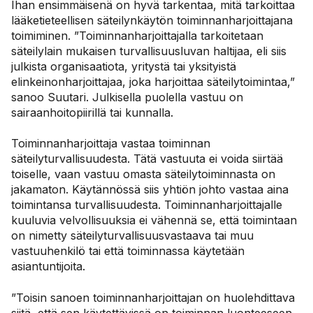
Ihan ensimmäisenä on hyvä tarkentaa, mitä tarkoittaa
lääketieteellisen säteilynkäytön toiminnanharjoittajana
toimiminen. ”Toiminnanharjoittajalla tarkoitetaan
säteilylain mukaisen turvallisuusluvan haltijaa, eli siis
julkista organisaatiota, yritystä tai yksityistä
elinkeinonharjoittajaa, joka harjoittaa säteilytoimintaa,”
sanoo Suutari. Julkisella puolella vastuu on
sairaanhoitopiirillä tai kunnalla.
Toiminnanharjoittaja vastaa toiminnan
säteilyturvallisuudesta. Tätä vastuuta ei voida siirtää
toiselle, vaan vastuu omasta säteilytoiminnasta on
jakamaton. Käytännössä siis yhtiön johto vastaa aina
toimintansa turvallisuudesta. Toiminnanharjoittajalle
kuuluvia velvollisuuksia ei vähennä se, että toimintaan
on nimetty säteilyturvallisuusvastaava tai muu
vastuuhenkilö tai että toiminnassa käytetään
asiantuntijoita.
”Toisin sanoen toiminnanharjoittajan on huolehdittava
siitä, että sen käytettävissä on toiminnan luonteeseen