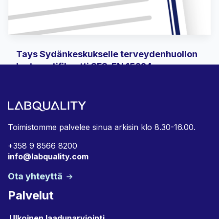
Tays Sydänkeskukselle terveydenhuollon
laatusertifikaatti SFS-EN 15224
Labquality luovutti 14. joulukuuta 2020 Tays
Sydänkeskukselle terveydenhuollon
laatustandardin, SFS-EN 15224, mukaisen...
Toimistomme palvelee sinua arkisin klo 8.30-16.00.
+358 9 8566 8200
info@labquality.com
Ota yhteyttä
Palvelut
Ulkoinen laadunarviointi