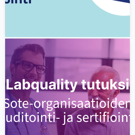
Kliinisen auditoinnin koulutus: Näin kehität
säteilynkäyttöä työyhteisössäsi
Labquality järjestää säteilynkäytön sisäisen
kliinisen auditoinnin koulutuksia, joissa saat
kattavat tiedot kliinisten...