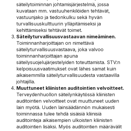
säteilytoiminnan johtamisjärjestelmä, jossa
kuvataan mm. vastuuhenkilöiden tehtävät,
vastuunjako ja tiedonkulku sekä hyvän
turvallisuuskulttuurin ylläpitämiseksi ja
kehittämiseksi tehtävät toimet.
Säteilyturvallisuusvastaavan nimeäminen.
Toiminnanharjoittajan on nimettävä
säteilyturvallisuusvastaava, joka valvoo
toiminnanharjoittajan apuna
säteilysuojelujärjestelyiden toteuttamista. STV:n
kelpoisuusvaatimukset ovat lähes samat kuin
aikaisemmilla säteilyturvallisuudesta vastaavilla
johtajilla.
Muuttuneet kliinisten auditointien velvoitteet.
Terveydenhuollon säteilynkäytössä kliinisten
auditointien velvoitteet ovat muuttuneet uuden
lain myötä. Uuden lainsäädännön mukaisesti
toiminnassa tulee tehdä sisäisiä kliinisiä
auditointeja aikaisempien ulkoisten kliinisten
auditointien lisäksi. Myös auditointien määrävälit