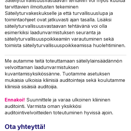
Säteilyturvallisuusvastaavan tehtäviin voi myös kuulua
tarvittavien ilmoitusten tekeminen
Säteilyturvakeskukselle ja että turvallisuuslupa ja
toimintaohjeet ovat jatkuvasti ajan tasalla. Lisäksi
säteilyturvallisuusvastaavan tehtävänä voi olla
esimerkiksi laadunvarmistuksen seuranta ja
säteilyturvallisuuspoikkeamiin varautuminen sekä
toimista säteilyturvallisuuspoikkeamissa huolehtiminen.
Me autamme teitä toteuttamaan säteilylainsäädännön
velvoittaman laadunvarmistuksen
kuvantamisyksikössänne. Tuotamme asetuksen
mukaisia ulkoisia kliinisiä auditointeja sekä koulutamme
kliinisiä sisäisiä auditoijia.
Ennakoi!
Suunnittele ja varaa ulkoinen kliininen
auditointi. Varmista oman yksikkösi
auditointivelvoitteiden toteutuminen hyvissä ajoin.
Ota yhteyttä!