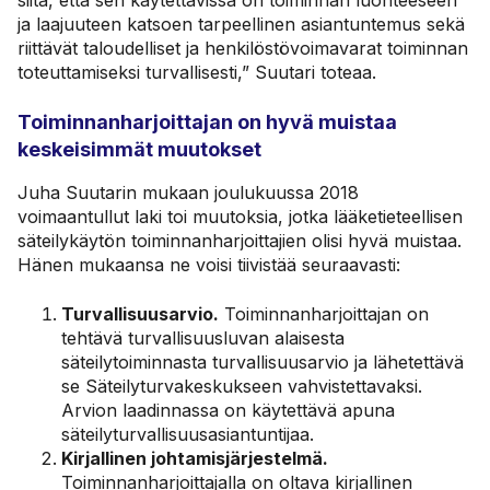
ja laajuuteen katsoen tarpeellinen asiantuntemus sekä
riittävät taloudelliset ja henkilöstövoimavarat toiminnan
toteuttamiseksi turvallisesti,” Suutari toteaa.
Toiminnanharjoittajan on hyvä muistaa
keskeisimmät muutokset
Juha Suutarin mukaan joulukuussa 2018
voimaantullut laki toi muutoksia, jotka lääketieteellisen
säteilykäytön toiminnanharjoittajien olisi hyvä muistaa.
Hänen mukaansa ne voisi tiivistää seuraavasti:
Turvallisuusarvio.
Toiminnanharjoittajan on
tehtävä turvallisuusluvan alaisesta
säteilytoiminnasta turvallisuusarvio ja lähetettävä
se Säteilyturvakeskukseen vahvistettavaksi.
Arvion laadinnassa on käytettävä apuna
säteilyturvallisuusasiantuntijaa.
Kirjallinen johtamisjärjestelmä.
Toiminnanharjoittajalla on oltava kirjallinen