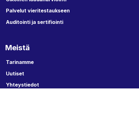
Palvelut vieritestaukseen
Auditointi ja sertifiointi
Meistä
Tarinamme
Uutiset
Yhteystiedot
Asiakaspalaute
Tilaa uutiskirjeemme
Sähköposti
*