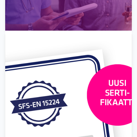
Esittelyssä palvelumme: Auditointi ja
sertifiointi
Labquality tunnetaan laadun asiantuntijana, ja
sosiaali- ja terveydenhuollon
laadunhallintajärjestelmien auditointi ja...