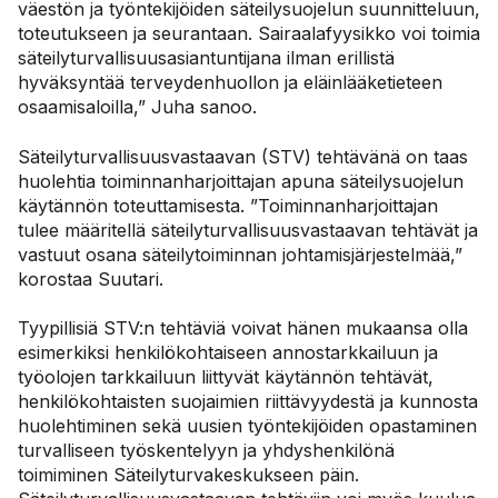
väestön ja työntekijöiden säteilysuojelun suunnitteluun,
toteutukseen ja seurantaan. Sairaalafyysikko voi toimia
säteilyturvallisuusasiantuntijana ilman erillistä
hyväksyntää terveydenhuollon ja eläinlääketieteen
osaamisaloilla,” Juha sanoo.
Säteilyturvallisuusvastaavan (STV) tehtävänä on taas
huolehtia toiminnanharjoittajan apuna säteilysuojelun
käytännön toteuttamisesta. ”Toiminnanharjoittajan
tulee määritellä säteilyturvallisuusvastaavan tehtävät ja
vastuut osana säteilytoiminnan johtamisjärjestelmää,”
korostaa Suutari.
Tyypillisiä STV:n tehtäviä voivat hänen mukaansa olla
esimerkiksi henkilökohtaiseen annostarkkailuun ja
työolojen tarkkailuun liittyvät käytännön tehtävät,
henkilökohtaisten suojaimien riittävyydestä ja kunnosta
huolehtiminen sekä uusien työntekijöiden opastaminen
turvalliseen työskentelyyn ja yhdyshenkilönä
toimiminen Säteilyturvakeskukseen päin.