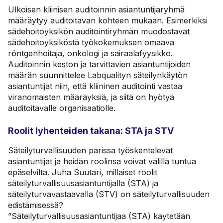
Ulkoisen kliinisen auditoinnin asiantuntijaryhmä
määräytyy auditoitavan kohteen mukaan. Esimerkiksi
sädehoitoyksikön auditointiryhmän muodostavat
sädehoitoyksiköstä työkokemuksen omaava
röntgenhoitaja, onkologi ja sairaalafyysikko.
Auditoinnin keston ja tarvittavien asiantuntijoiden
määrän suunnittelee Labqualityn säteilynkäytön
asiantuntijat niin, että kliininen auditointi vastaa
viranomaisten määräyksiä, ja siitä on hyötyä
auditoitavalle organisaatiolle.
Roolit lyhenteiden takana: STA ja STV
Säteilyturvallisuuden parissa työskentelevät
asiantuntijat ja heidän roolinsa voivat välillä tuntua
epäselviltä. Juha Suutari, millaiset roolit
säteilyturvallisuusasiantuntijalla (STA) ja
säteilyturvavastaavalla (STV) on säteilyturvallisuuden
edistämisessä?
”Säteilyturvallisuusasiantuntijaa (STA) käytetään