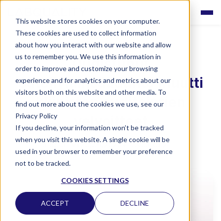
This website stores cookies on your computer.
These cookies are used to collect information
about how you interact with our website and allow
us to remember you. We use this information in
Uudistunut
order to improve and customize your browsing
Säteilylainsäädäntö muutti
experience and for analytics and metrics about our
visitors both on this website and other media. To
kliinisten auditointien
find out more about the cookies we use, see our
Privacy Policy
velvoitteet
If you decline, your information won’t be tracked
when you visit this website. A single cookie will be
Labquality
•
20.08.2020
•
Lukuaika 2 min
used in your browser to remember your preference
not to be tracked.
COOKIES SETTINGS
ACCEPT
DECLINE