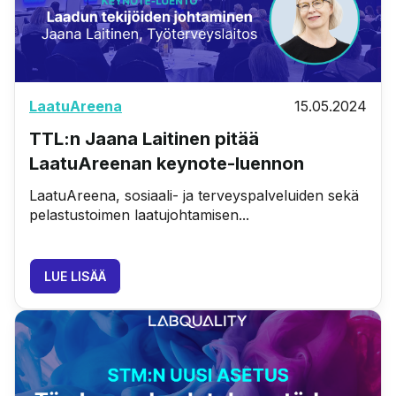
LaatuAreena
15.05.2024
TTL:n Jaana Laitinen pitää
LaatuAreenan keynote-luennon
LaatuAreena, sosiaali- ja terveyspalveluiden sekä
pelastustoimen laatujohtamisen...
LUE LISÄÄ