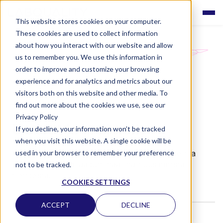
This website stores cookies on your computer.
These cookies are used to collect information
about how you interact with our website and allow
us to remember you. We use this information in
order to improve and customize your browsing
experience and for analytics and metrics about our
visitors both on this website and other media. To
find out more about the cookies we use, see our
Privacy Policy
Uutiset ja artikkelit
If you decline, your information won’t be tracked
when you visit this website. A single cookie will be
used in your browser to remember your preference
Lue Labqualityn uutiset, ajankohtaiset artikkelit ja
pysy ajan tasalla laadun maailman uusimmista
not to be tracked.
trendeistä.
COOKIES SETTINGS
ACCEPT
DECLINE