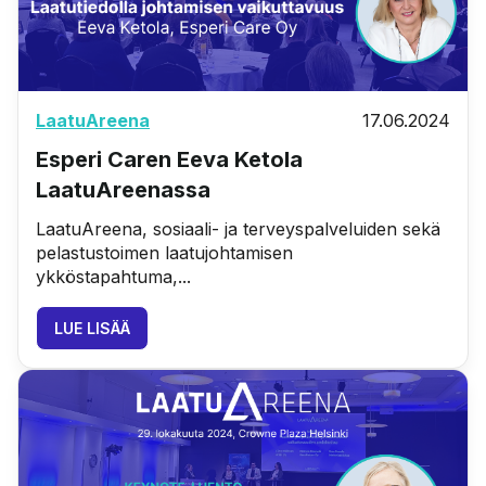
LaatuAreena
17.06.2024
Esperi Caren Eeva Ketola
LaatuAreenassa
LaatuAreena, sosiaali- ja terveyspalveluiden sekä
pelastustoimen laatujohtamisen
ykköstapahtuma,...
LUE LISÄÄ