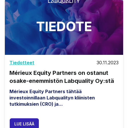
Tiedotteet
30.11.2023
Mérieux Equity Partners on ostanut
osake-enemmistön Labquality Oy:stä
Mérieux Equity Partners tähtää
investoinnillaan Labqualityn kliinisten
tutkimuksien (CRO) ja...
LUE LISÄÄ