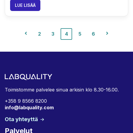
LUE LISÄÄ
Edellinen
2
3
4
5
6
Seuraava
Toimistomme palvelee sinua arkisin klo 8.30-16.00.
+358 9 8566 8200
info@labquality.com
Ota yhteyttä
Palvelut