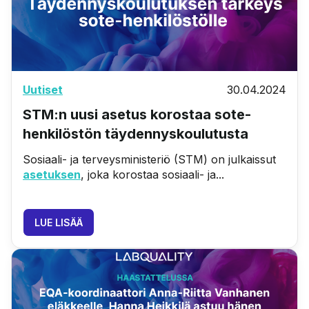
Uutiset
30.04.2024
STM:n uusi asetus korostaa sote-
henkilöstön täydennyskoulutusta
Sosiaali- ja terveysministeriö (STM) on julkaissut
asetuksen
, joka korostaa sosiaali- ja...
LUE LISÄÄ