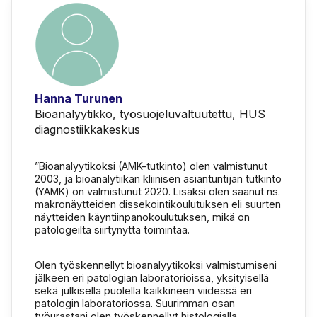
Hanna Turunen
Bioanalyytikko, työsuojeluvaltuutettu, HUS
diagnostiikkakeskus
”Bioanalyytikoksi (AMK-tutkinto) olen valmistunut
2003, ja bioanalytiikan kliinisen asiantuntijan tutkinto
(YAMK) on valmistunut 2020. Lisäksi olen saanut ns.
makronäytteiden dissekointikoulutuksen eli suurten
näytteiden käyntiinpanokoulutuksen, mikä on
patologeilta siirtynyttä toimintaa.
Olen työskennellyt bioanalyytikoksi valmistumiseni
jälkeen eri patologian laboratorioissa, yksityisellä
sekä julkisella puolella kaikkineen viidessä eri
patologin laboratoriossa. Suurimman osan
työurastani olen työskennellyt histologialla