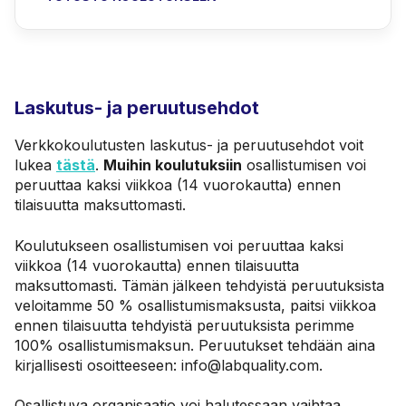
Laskutus- ja peruutusehdot
Verkkokoulutusten laskutus- ja peruutusehdot voit
lukea
tästä
.
Muihin koulutuksiin
osallistumisen voi
peruuttaa kaksi viikkoa (14 vuorokautta) ennen
tilaisuutta maksuttomasti.
Koulutukseen osallistumisen voi peruuttaa kaksi
viikkoa (14 vuorokautta) ennen tilaisuutta
maksuttomasti. Tämän jälkeen tehdyistä peruutuksista
veloitamme 50 % osallistumismaksusta, paitsi viikkoa
ennen tilaisuutta tehdyistä peruutuksista perimme
100% osallistumismaksun. Peruutukset tehdään aina
kirjallisesti osoitteeseen:
info@labquality.com.
Osallistuva organisaatio voi halutessaan vaihtaa