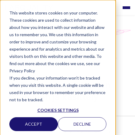
This website stores cookies on your computer.
These cookies are used to collect information
about how you interact with our website and allow
us to remember you. We use this information in
order to improve and customize your browsing
experience and for analytics and metrics about our
visitors both on this website and other media. To
find out more about the cookies we use, see our
Privacy Policy
KOULUTUKSET
If you decline, your information won’t be tracked
Histologisten näytteiden
when you visit this website. A single cookie will be
used in your browser to remember your preference
ottaminen ja käsittely
not to be tracked.
COOKIES SETTINGS
ACCEPT
DECLINE
Toimitko leikkaussalissa tai avustatko lääkäriä