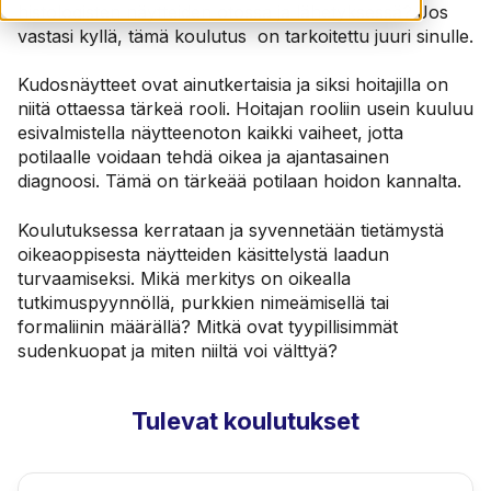
histologisten näytteiden otossa ja lähetyksessä? Jos
vastasi kyllä, tämä koulutus on tarkoitettu juuri sinulle.
Kudosnäytteet ovat ainutkertaisia ja siksi hoitajilla on
niitä ottaessa tärkeä rooli. Hoitajan rooliin usein kuuluu
esivalmistella näytteenoton kaikki vaiheet, jotta
potilaalle voidaan tehdä oikea ja ajantasainen
diagnoosi. Tämä on tärkeää potilaan hoidon kannalta.
Koulutuksessa kerrataan ja syvennetään tietämystä
oikeaoppisesta näytteiden käsittelystä laadun
turvaamiseksi. Mikä merkitys on oikealla
tutkimuspyynnöllä, purkkien nimeämisellä tai
formaliinin määrällä? Mitkä ovat tyypillisimmät
sudenkuopat ja miten niiltä voi välttyä?
Tulevat koulutukset