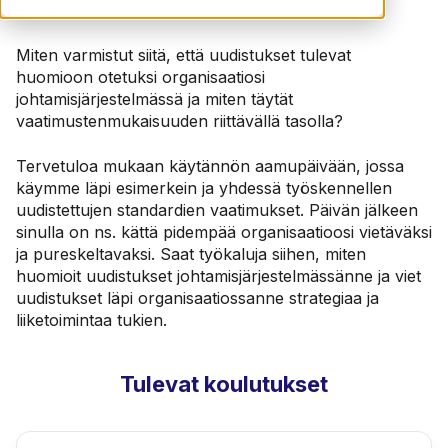
käytännössä?
Miten varmistut siitä, että uudistukset tulevat
huomioon otetuksi organisaatiosi
johtamisjärjestelmässä ja miten täytät
vaatimustenmukaisuuden riittävällä tasolla?
Tervetuloa mukaan käytännön aamupäivään, jossa
käymme läpi esimerkein ja yhdessä työskennellen
uudistettujen standardien vaatimukset. Päivän jälkeen
sinulla on ns. kättä pidempää organisaatioosi vietäväksi
ja pureskeltavaksi. Saat työkaluja siihen, miten
huomioit uudistukset johtamisjärjestelmässänne ja viet
uudistukset läpi organisaatiossanne strategiaa ja
liiketoimintaa tukien.
Tulevat koulutukset