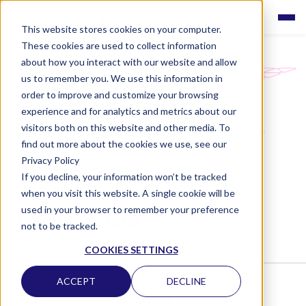
This website stores cookies on your computer.
These cookies are used to collect information
about how you interact with our website and allow
us to remember you. We use this information in
order to improve and customize your browsing
experience and for analytics and metrics about our
visitors both on this website and other media. To
find out more about the cookies we use, see our
Privacy Policy
KOULUTUKSET
If you decline, your information won’t be tracked
ISO 9001 -ajankohtaista
when you visit this website. A single cookie will be
used in your browser to remember your preference
päivityksistä
not to be tracked.
COOKIES SETTINGS
ACCEPT
DECLINE
ISO 9001 on uudistunut – mitä tämä tarkoittaa