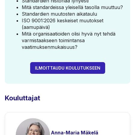
Standardien historiaa lyhyesti
Mitä standardeissa yleisellä tasolla muuttuu?
Standardien muutosten aikataulu
ISO 9001:2026 keskeiset muutokset
(aamupäivä)
Mitä organisaatioiden olisi hyvä nyt tehdä
varmistaakseen toimintansa
vaatimuksenmukaisuus?
ILMOITTAUDU KOULUTUKSEEN
Kouluttajat
Anna-Maria Mäkelä