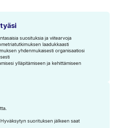
tyäsi
tasaisia suosituksia ja viitearvoja
rometriatutkimuksen laadukkaasti
kimuksen yhdenmukaisesti organisaatiosi
sesti
misesi ylläpitämiseen ja kehittämiseen
tta.
. Hyväksytyn suorituksen jälkeen saat