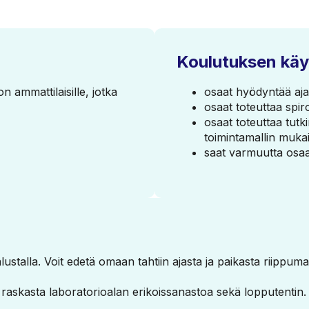
Koulutuksen käy
n ammattilaisille, jotka
osaat hyödyntää ajan
osaat toteuttaa spi
osaat toteuttaa tut
toimintamallin mukai
saat varmuutta osaa
ustalla. Voit edetä omaan tahtiin ajasta ja paikasta riippuma
 raskasta laboratorioalan erikoissanastoa sekä lopputentin