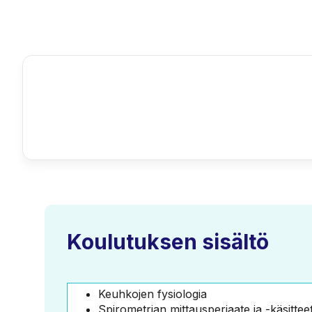
Koulutuksen sisältö
Keuhkojen fysiologia
Spirometrian mittausperiaate ja -käsittee