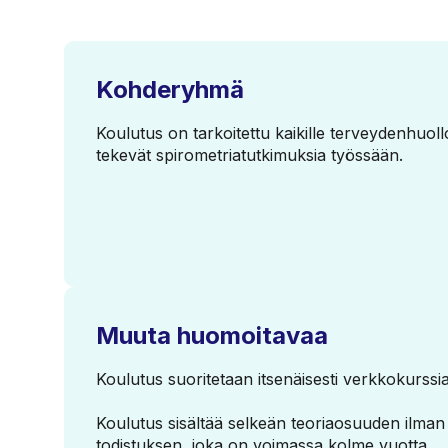
Kohderyhmä
Koulutus on tarkoitettu kaikille terveydenhuollo
tekevät spirometriatutkimuksia työssään.
Muuta huomoitavaa
Koulutus suoritetaan itsenäisesti verkkokurssial
Koulutus sisältää selkeän teoriaosuuden ilman
todistuksen, joka on voimassa kolme vuotta.