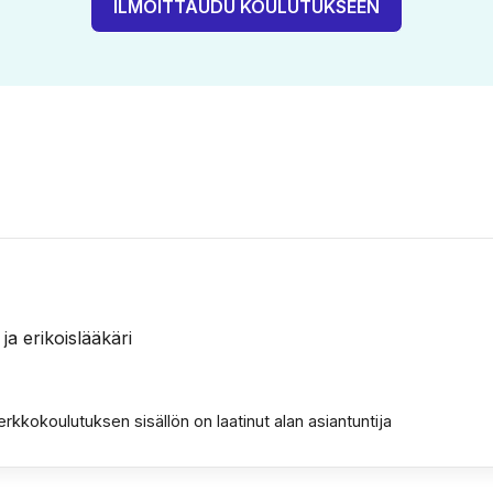
ILMOITTAUDU KOULUTUKSEEN
 ja erikoislääkäri
erkkokoulutuksen sisällön on laatinut alan asiantuntija