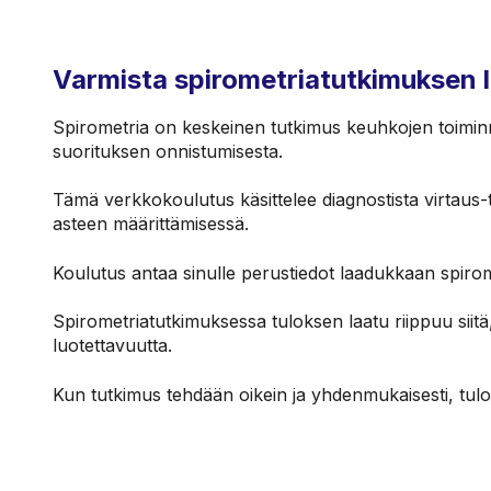
Varmista spirometriatutkimuksen l
Spirometria on keskeinen tutkimus keuhkojen toiminna
suorituksen onnistumisesta.
Tämä verkkokoulutus käsittelee diagnostista virtaus-t
asteen määrittämisessä.
Koulutus antaa sinulle perustiedot laadukkaan spir
Spirometriatutkimuksessa tuloksen laatu riippuu siitä
luotettavuutta.
Kun tutkimus tehdään oikein ja yhdenmukaisesti, tulo