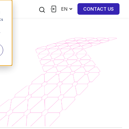
EN
CONTACT US
d
cs
r