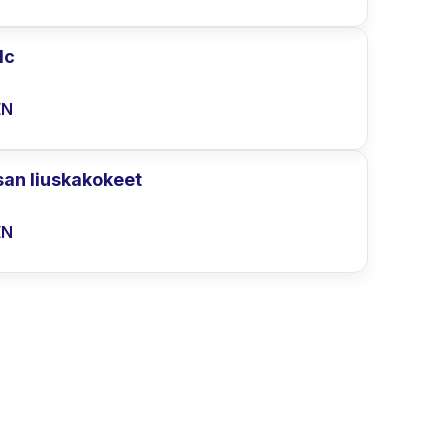
1c
EN
san liuskakokeet
EN