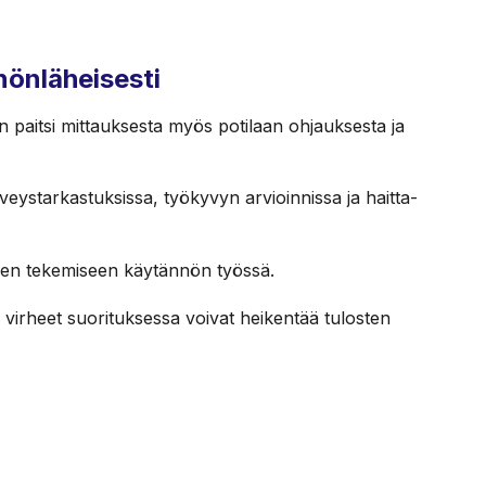
nönläheisesti
 paitsi mittauksesta myös potilaan ohjauksesta ja
veystarkastuksissa, työkyvyn arvioinnissa ja haitta-
sen tekemiseen käytännön työssä.
i virheet suorituksessa voivat heikentää tulosten