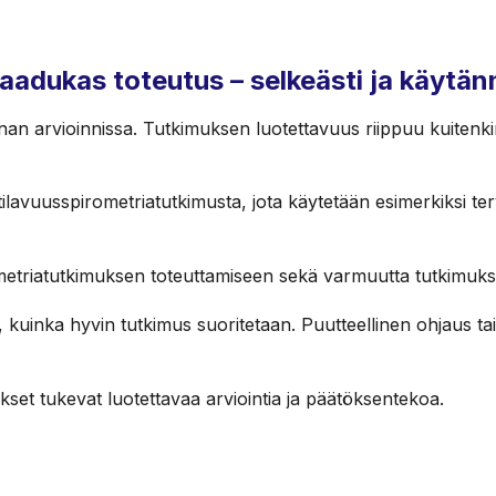
aadukas toteutus – selkeästi ja käytän
n arvioinnissa. Tutkimuksen luotettavuus riippuu kuitenkin
ilavuusspirometriatutkimusta, jota käytetään esimerkiksi ter
ometriatutkimuksen toteuttamiseen sekä varmuutta tutkimuk
, kuinka hyvin tutkimus suoritetaan. Puutteellinen ohjaus ta
kset tukevat luotettavaa arviointia ja päätöksentekoa.