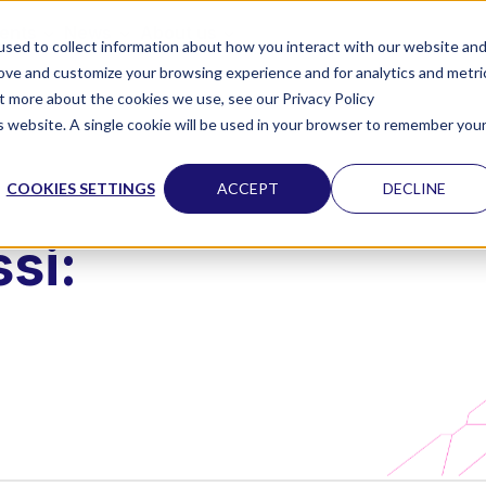
vents
News
About us
sed to collect information about how you interact with our website an
rove and customize your browsing experience and for analytics and metri
ut more about the cookies we use, see our Privacy Policy
is website. A single cookie will be used in your browser to remember you
COOKIES SETTINGS
ACCEPT
DECLINE
si: